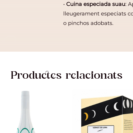
•
Cuina especiada suau
: A
lleugerament especiats co
o pinchos adobats.
Productes relacionats