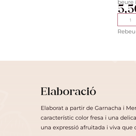
beure 
5,
quantita
de
Tous
Rebeu-
Baro
Sherlock
75cl.
Elaboració
Elaborat a partir de Garnacha i Me
característic color fresa i una delic
una expressió afruitada i viva que d