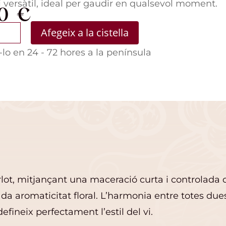
i versàtil, ideal per gaudir en qualsevol moment.
50
€
t
Afegeix a la cistella
lo en 24 - 72 hores a la península
rlot, mitjançant una maceració curta i controlada
ada aromaticitat floral. L’harmonia entre totes dues 
efineix perfectament l’estil del vi.