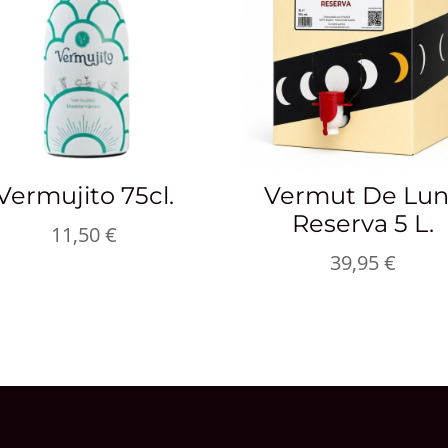
Vermujito 75cl.
Vermut De Lu
Reserva 5 L.
11,50
€
39,95
€