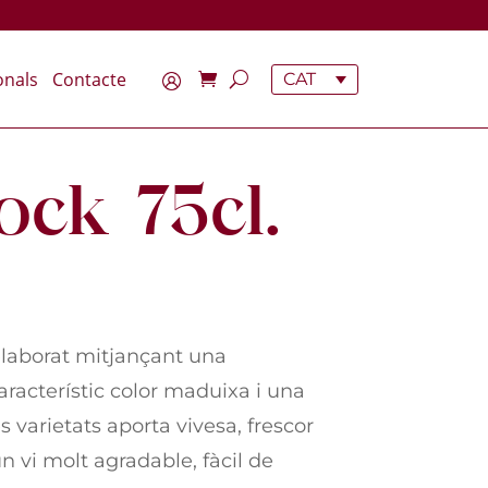
onals
Contacte
CAT
ock 75cl.
 elaborat mitjançant una
racterístic color maduixa i una
varietats aporta vivesa, frescor
un vi molt agradable, fàcil de