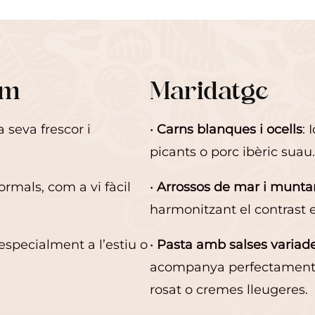
um
Maridatge
a seva frescor i
•
Carns blanques i ocells
: 
picants o porc ibèric suau
ormals, com a vi fàcil
•
Arrossos de mar i munt
harmonitzant el contrast e
 especialment a l’estiu o
•
Pasta amb salses variad
acompanya perfectament 
rosat o cremes lleugeres.