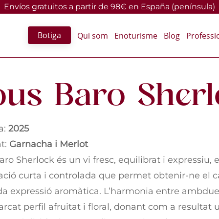
Envíos gratuitos a partir de 98€ en España (península)
Botiga
Qui som
Enoturisme
Blog
Professi
ous Baro Sherl
a:
2025
at:
Garnacha i Merlot
aro Sherlock és un vi fresc, equilibrat i expressiu,
ció curta i controlada que permet obtenir-ne el ca
da expressió aromàtica. L’harmonia entre ambdues 
rcat perfil afruitat i floral, donant com a resultat 