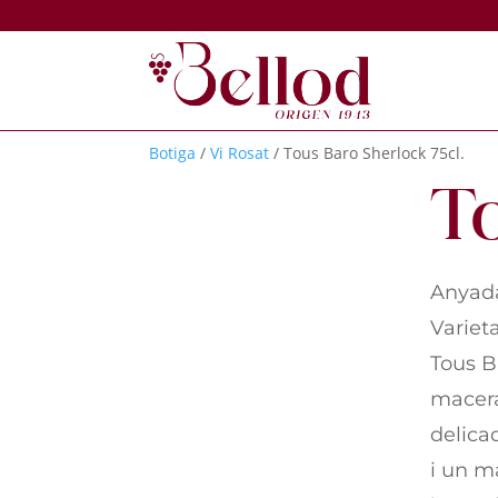
Botiga
/
Vi Rosat
/ Tous Baro Sherlock 75cl.
T
Anyad
Variet
Tous B
macera
delica
i un ma