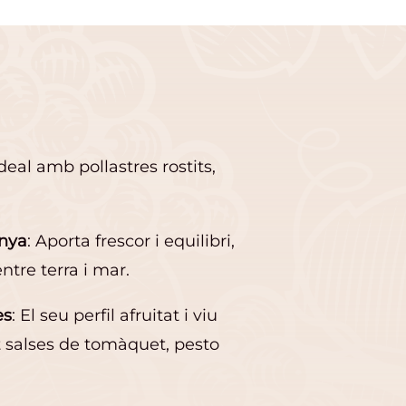
Ideal amb pollastres rostits,
.
anya
: Aporta frescor i equilibri,
ntre terra i mar.
es
: El seu perfil afruitat i viu
salses de tomàquet, pesto